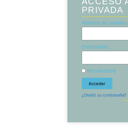
ACCESO 
PRIVADA
Nombre de usuario o
Contraseña
Recuérdame
Acceder
¿Olvidó su contraseña?