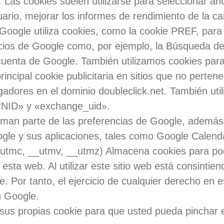
s. Las cookies suelen utilizarse para seleccionar a
ario, mejorar los informes de rendimiento de la c
 Google utiliza cookies, como la cookie PREF, para
icios de Google como, por ejemplo, la Búsqueda d
cuenta de Google. También utilizamos cookies par
ncipal cookie publicitaria en sitios que no perte
dores en el dominio doubleclick.net. También uti
“NID» y «exchange_uid».
an parte de las preferencias de Google, además d
ogle y sus aplicaciones, tales como Google Calend
_utmc, __utmv, __utmz) Almacena
cookies
para pod
 esta web. Al utilizar este sitio web está consintie
. Por tanto, el ejercicio de cualquier derecho en 
n Google.
a sus propias
cookie
para que usted pueda pinchar e