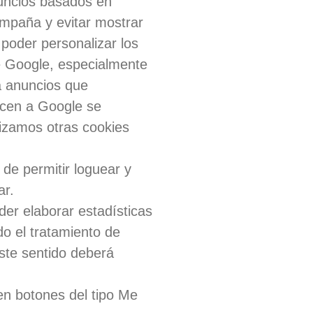
nuncios basados en
ampaña y evitar mostrar
 poder personalizar los
e Google, especialmente
a anuncios que
necen a Google se
lizamos otras cookies
e permitir loguear y
ar.
er elaborar estadísticas
ndo el tratamiento de
este sentido deberá
n botones del tipo
Me