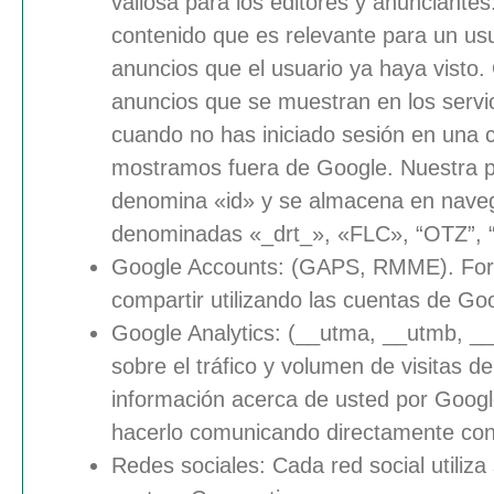
valiosa para los editores y anunciante
contenido que es relevante para un usu
anuncios que el usuario ya haya visto.
anuncios que se muestran en los serv
cuando no has iniciado sesión en una 
mostramos fuera de Google. Nuestra pri
denomina «id» y se almacena en navega
denominadas «_drt_», «FLC», “OTZ”, 
Google Accounts
: (GAPS, RMME). Form
compartir utilizando las cuentas de Go
Google Analytics
: (__utma, __utmb, _
sobre el tráfico y volumen de visitas de
información acerca de usted por Google
hacerlo comunicando directamente co
Redes sociales: Cada red social utiliz