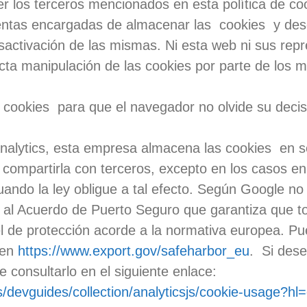
er los terceros mencionados en esta política de
co
ntas encargadas de almacenar las cookies y des
sactivación de las mismas. Ni esta web ni sus rep
ecta manipulación de las
cookies
por parte de los 
r
cookies
para que el navegador no olvide su decis
alytics, esta empresa almacena las
cookies
en se
ompartirla con terceros, excepto en los casos en
uando la ley obligue a tal efecto. Según Google no 
al Acuerdo de Puerto Seguro que garantiza que to
el de protección acorde a la normativa europea. Pu
 en
https://www.export.gov/safeharbor_eu
. Si dese
 consultarlo en el siguiente enlace:
s/devguides/collection/analyticsjs/cookie-usage?h