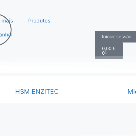
 mais
Produtos
Iniciar sessão
0,00
€
0
HSM ENZITEC
Mi