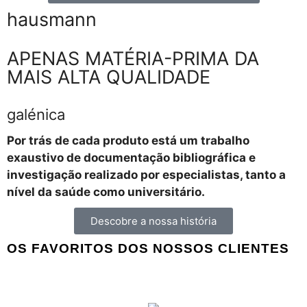
Todo o poder do
ómega-7
hausmann
vegetal num creme para o
cuidado e
hidratação
da tua
pele
APENAS MATÉRIA-PRIMA DA
MAIS ALTA QUALIDADE
galénica
Por trás de cada produto está um trabalho
exaustivo de documentação bibliográfica e
investigação realizado por especialistas, tanto a
nível da saúde como universitário.
Descobre a nossa história
OS FAVORITOS DOS NOSSOS CLIENTES