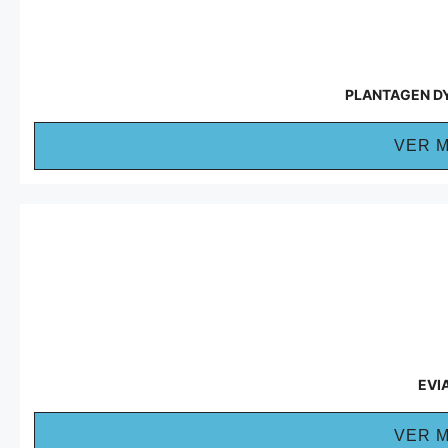
PLANTAGEN D
VER 
EVI
VER 